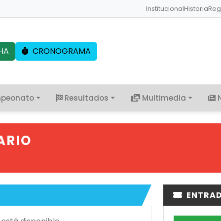
Institucional
Historia
Reg
HA
CRONOGRAMA
peonato
Resultados
Multimedia
ARIO
ENTRA