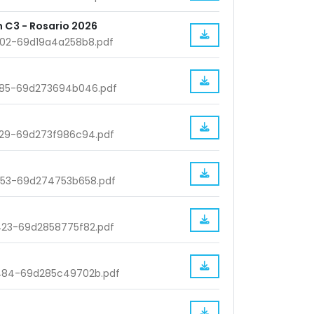
n C3 - Rosario 2026
202-69d19a4a258b8.pdf
785-69d273694b046.pdf
929-69d273f986c94.pdf
053-69d274753b658.pdf
423-69d2858775f82.pdf
484-69d285c49702b.pdf