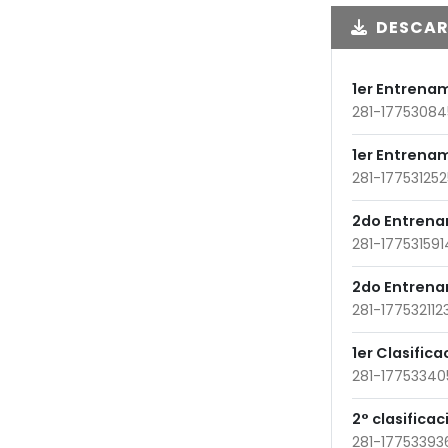
DESCA
1er Entrenam
281-17753084
1er Entrenam
281-17753125
2do Entrena
281-17753159
2do Entrena
281-17753211
1er Clasific
281-17753340
2° clasificac
281-17753393