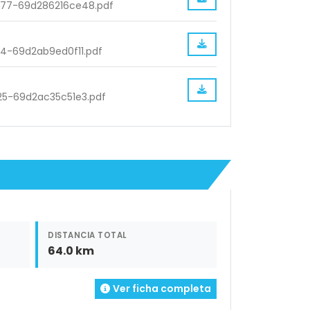
577-69d286216ce48.pdf
74-69d2ab9ed0f11.pdf
25-69d2ac35c51e3.pdf
DISTANCIA TOTAL
64.0 km
Ver ficha completa