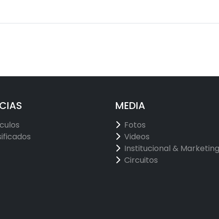
CIAS
MEDIA
ículos
Fotos
sificados
Videos
Institucional & Marketin
Circuitos