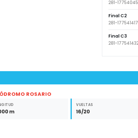
281-1775404
Final C2
281-17754141
Final C3
281-17754143
ÓDROMO ROSARIO
NGITUD
VUELTAS
000 m
16/20