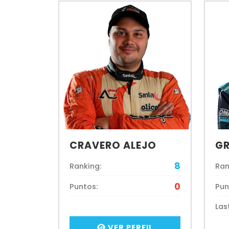
CRAVERO ALEJO
GR
8
Ranking:
Ran
0
Puntos:
Pun
Las
VER PERFIL