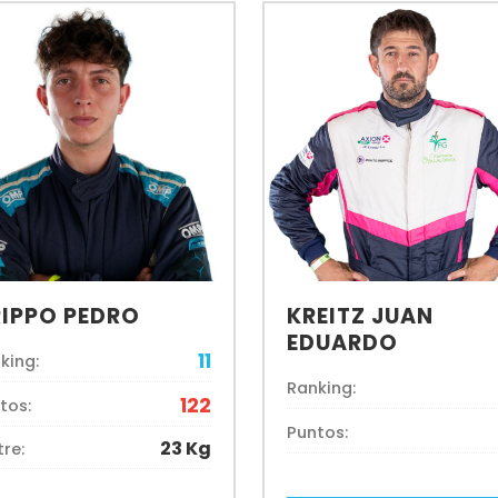
IPPO PEDRO
KREITZ JUAN
EDUARDO
11
king:
Ranking:
122
tos:
Puntos:
23 Kg
tre: