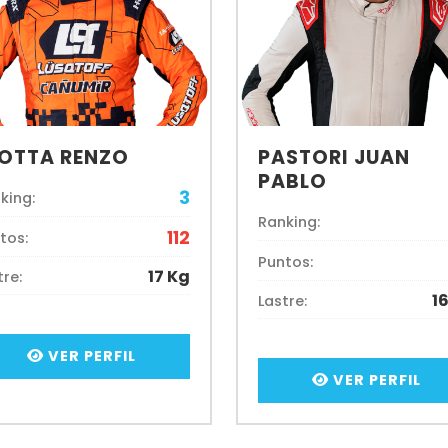
OTTA RENZO
PASTORI JUAN
PABLO
3
king:
Ranking:
112
tos:
Puntos:
17 Kg
tre:
1
Lastre:
VER PERFIL
VER PERFIL