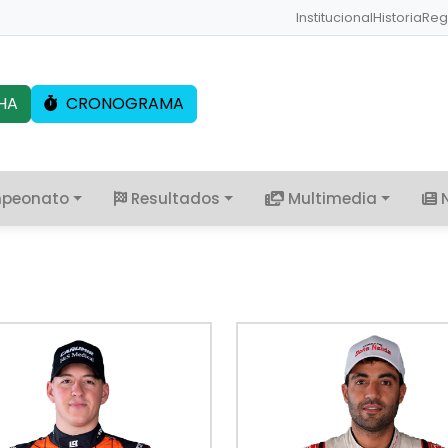
Institucional
Historia
Reg
HA
CRONOGRAMA
peonato
Resultados
Multimedia