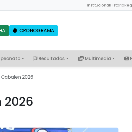
Institucional
Historia
Reg
HA
CRONOGRAMA
peonato
Resultados
Multimedia
2 Cabalen 2026
n 2026