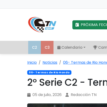
PRÓXIMA FEC
C2
C3
Calendario
Cam
Inicio
Noticias
06- Termas de Rio Hon
06- Termas de Rio Hondo
2º Serie C2 - Te
05 de julio, 2026
Redacción TN