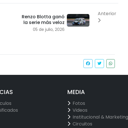
Anterior
Renzo Blotta ganó
la serie más veloz
05 de julio, 2026
CIAS
MEDIA
ículos
Fotos
sificados
Videos
Institucional & Marketin
Circuitos