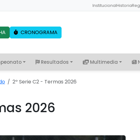
Institucional
Historia
Reg
HA
CRONOGRAMA
peonato
Resultados
Multimedia
do
2º Serie C2 - Termas 2026
rmas 2026