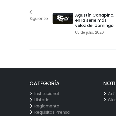
Agustín Canapino,
Siguiente
en la serie más
veloz del domingo
05 de julio, 2026
CATEGORÍA
NOTI
Institucional
Art
Historia
Cla
Reglamento
Requisitos Prensa