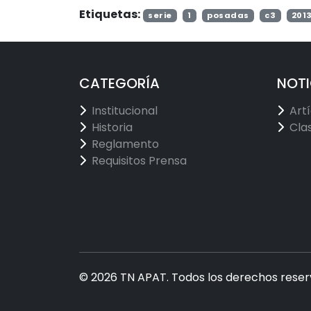
Etiquetas:
serie
1
posadas
c3
201
CATEGORÍA
NOTI
Institucional
Art
Historia
Cla
Reglamento
Requisitos Prensa
© 2026 TN APAT. Todos los derechos reser