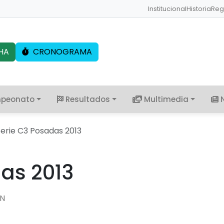
Institucional
Historia
Reg
HA
CRONOGRAMA
peonato
Resultados
Multimedia
Serie C3 Posadas 2013
das 2013
TN