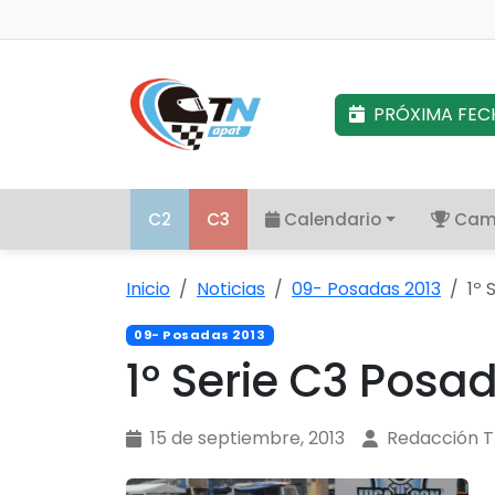
PRÓXIMA FEC
C2
C3
Calendario
Cam
Inicio
Noticias
09- Posadas 2013
1º 
09- Posadas 2013
1º Serie C3 Posa
15 de septiembre, 2013
Redacción 