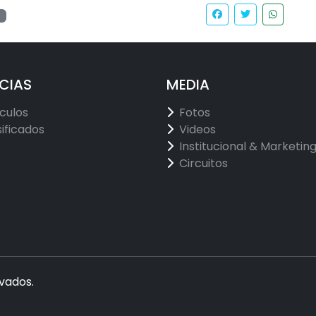
3
CIAS
MEDIA
ículos
Fotos
sificados
Videos
Institucional & Marketin
Circuitos
vados.