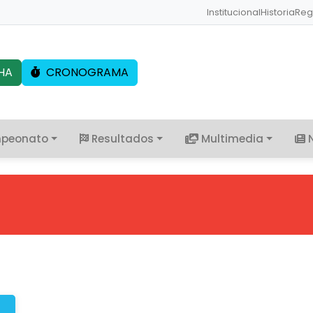
Institucional
Historia
Reg
HA
CRONOGRAMA
peonato
Resultados
Multimedia