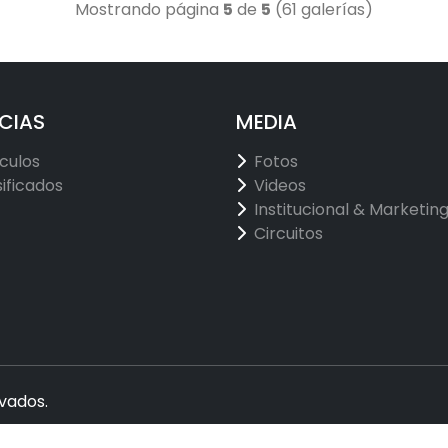
Mostrando página
5
de
5
(61 galerías)
CIAS
MEDIA
ículos
Fotos
sificados
Videos
Institucional & Marketin
Circuitos
vados.